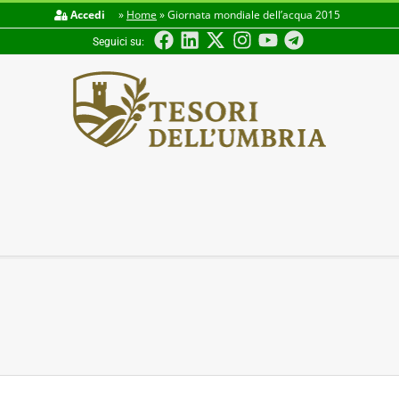
Accedi
»
Home
»
Giornata mondiale dell’acqua 2015
Seguici su:
TESORI
DELL'UMBRIA