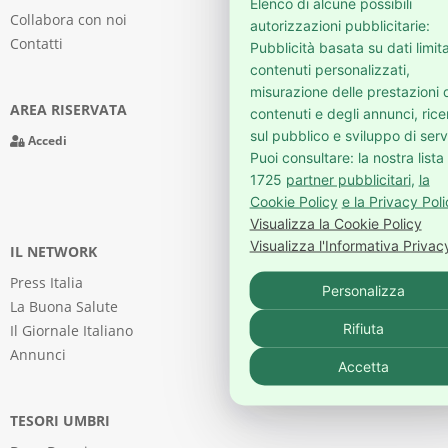
Elenco di alcune possibili
Collabora con noi
autorizzazioni pubblicitarie:
Contatti
Pubblicità basata su dati limita
contenuti personalizzati,
misurazione delle prestazioni 
AREA RISERVATA
contenuti e degli annunci, ric
sul pubblico e sviluppo di servi
Accedi
Puoi consultare: la nostra lista 
1725
partner pubblicitari
,
la
Cookie Policy
e la Privacy Pol
Visualizza la Cookie Policy
Visualizza l'Informativa Privac
IL NETWORK
Press Italia
Personalizza
La Buona Salute
Rifiuta
Il Giornale Italiano
Annunci
Accetta
TESORI UMBRI