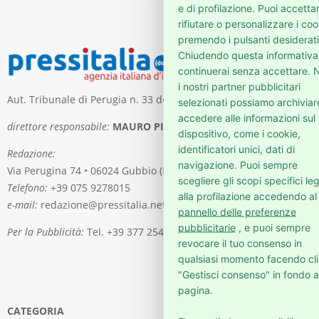
e di profilazione. Puoi accetta
rifiutare o personalizzare i coo
premendo i pulsanti desiderati
Chiudendo questa informativa
continuerai senza accettare. N
i nostri partner pubblicitari
Aut. Tribunale di Perugia n. 33 del 5 maggio 2006
selezionati possiamo archiviar
accedere alle informazioni sul
direttore responsabile:
MAURO PIERGENTILI
dispositivo, come i cookie,
identificatori unici, dati di
Redazione:
navigazione. Puoi sempre
Via Perugina 74 • 06024 Gubbio (PG)
scegliere gli scopi specifici leg
Telefono:
+39 075 9278015
alla profilazione accedendo al
e-mail:
redazione@pressitalia.net
pannello delle preferenze
pubblicitarie
, e puoi sempre
Per la Pubblicità:
Tel. +39 377 2541976
revocare il tuo consenso in
qualsiasi momento facendo cli
"Gestisci consenso" in fondo a
pagina.
CATEGORIA