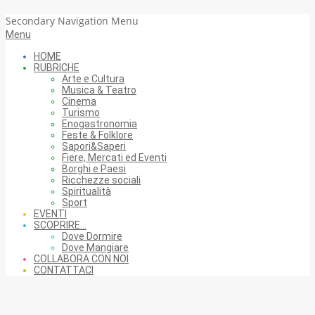
Secondary Navigation Menu
Menu
HOME
RUBRICHE
Arte e Cultura
Musica & Teatro
Cinema
Turismo
Enogastronomia
Feste & Folklore
Sapori&Saperi
Fiere, Mercati ed Eventi
Borghi e Paesi
Ricchezze sociali
Spiritualità
Sport
EVENTI
SCOPRIRE…
Dove Dormire
Dove Mangiare
COLLABORA CON NOI
CONTATTACI