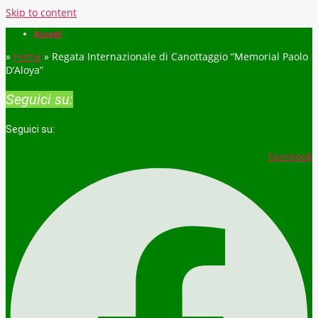
Skip to content
Accedi
»
Home
»
Regata Internazionale di Canottaggio “Memorial Paolo
D’Aloya”
Seguici su:
Seguici su:
Facebook