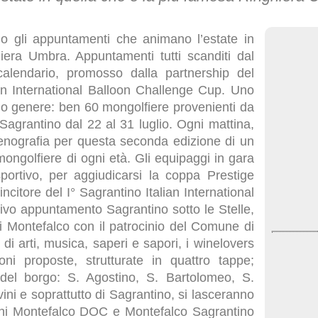
li appuntamenti che animano l’estate in
era Umbra. Appuntamenti tutti scanditi dal
lendario, promosso dalla partnership del
ian International Balloon Challenge Cup. Uno
uo genere: ben 60 mongolfiere provenienti da
 Sagrantino dal 22 al 31 luglio. Ogni mattina,
scenografia per questa seconda edizione di un
 mongolfiere di ogni età. Gli equipaggi in gara
portivo, per aggiudicarsi la coppa Prestige
ncitore del I° Sagrantino Italian International
vo appuntamento Sagrantino sotto le Stelle,
i Montefalco con il patrocinio del Comune di
i arti, musica, saperi e sapori, i winelovers
ni proposte, strutturate in quattro tappe;
 del borgo: S. Agostino, S. Bartolomeo, S.
ini e soprattutto di Sagrantino, si lasceranno
oni Montefalco DOC e Montefalco Sagrantino