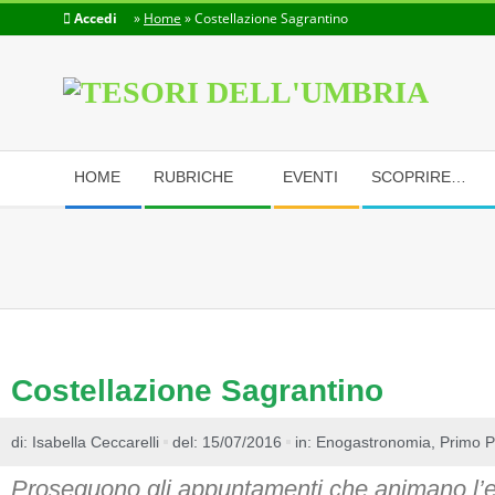
Accedi
»
Home
»
Costellazione Sagrantino
TESORI
DELL'UMBRIA
HOME
RUBRICHE
EVENTI
SCOPRIRE…
Costellazione Sagrantino
di:
Isabella Ceccarelli
del: 15/07/2016
in:
Enogastronomia
,
Primo P
Proseguono gli appuntamenti che animano l’e