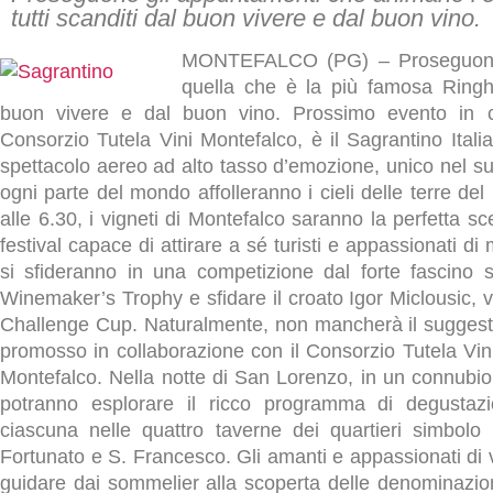
tutti scanditi dal buon vivere e dal buon vino.
MONTEFALCO (PG) – Proseguono g
quella che è la più famosa Ringhi
buon vivere e dal buon vino. Prossimo evento in ca
Consorzio Tutela Vini Montefalco, è il Sagrantino Ital
spettacolo aereo ad alto tasso d’emozione, unico nel s
ogni parte del mondo affolleranno i cieli delle terre del
alle 6.30, i vigneti di Montefalco saranno la perfetta 
festival capace di attirare a sé turisti e appassionati di
si sfideranno in una competizione dal forte fascino s
Winemaker’s Trophy e sfidare il croato Igor Miclousic, vi
Challenge Cup. Naturalmente, non mancherà il suggesti
promosso in collaborazione con il Consorzio Tutela Vin
Montefalco. Nella notte di San Lorenzo, in un connubio d
potranno esplorare il ricco programma di degustazio
ciascuna nelle quattro taverne dei quartieri simbolo
Fortunato e S. Francesco. Gli amanti e appassionati di v
guidare dai sommelier alla scoperta delle denominazi