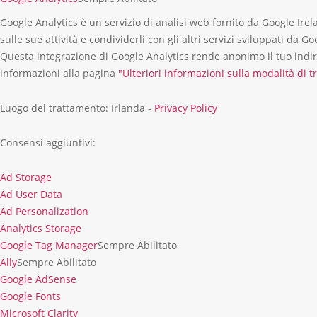
Google Analytics è un servizio di analisi web fornito da Google Irel
sulle sue attività e condividerli con gli altri servizi sviluppati da
Questa integrazione di Google Analytics rende anonimo il tuo indirizz
informazioni alla pagina
"Ulteriori informazioni sulla modalità di 
Luogo del trattamento: Irlanda -
Privacy Policy
Consensi aggiuntivi:
Ad Storage
Ad
Ad User Data
Storage
Ad
Ad Personalization
User
Ad
Analytics Storage
Data
Personalization
Analytics
Google Tag Manager
Sempre Abilitato
Storage
Ally
Sempre Abilitato
Google AdSense
Google
Google Fonts
AdSense
Google
Microsoft Clarity