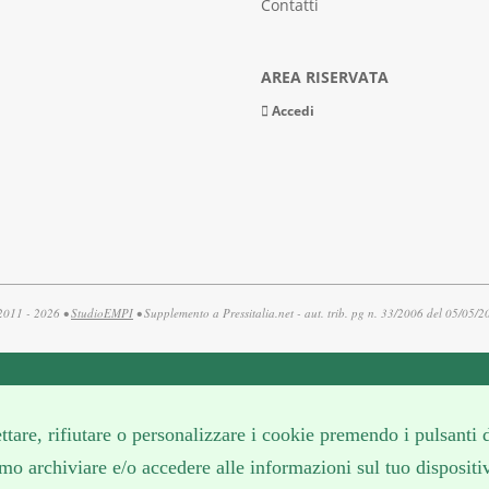
Contatti
AREA RISERVATA
Accedi
2011 - 2026 •
StudioEMPI
• Supplemento a Pressitalia.net - aut. trib. pg n. 33/2006 del 05/05/
cettare, rifiutare o personalizzare i cookie premendo i pulsant
iamo archiviare e/o accedere alle informazioni sul tuo dispositi