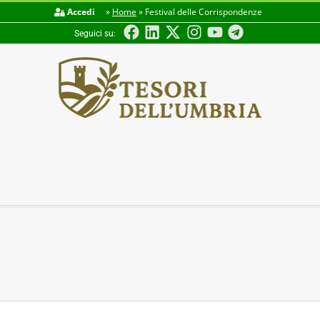
Accedi
»
Home
»
Festival delle Corrispondenze
Seguici su:
TESORI
DELL'UMBRIA