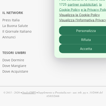
1725
partner pubblicitari
,
la
Cookie Policy
e la Privacy Pol
IL NETWORK
Visualizza la Cookie Policy
Press Italia
Visualizza l'Informativa Privac
La Buona Salute
Personalizza
Il Giornale Italiano
Annunci
Rifiuta
Accetta
TESORI UMBRI
Dove Dormire
Dove Mangiare
Dove Acquistare
© 2011 - 2026 •
StudioEMPI
• Supplemento a Pressitalia.net - aut. trib. pg n. 33/2006 del
05/05/2006