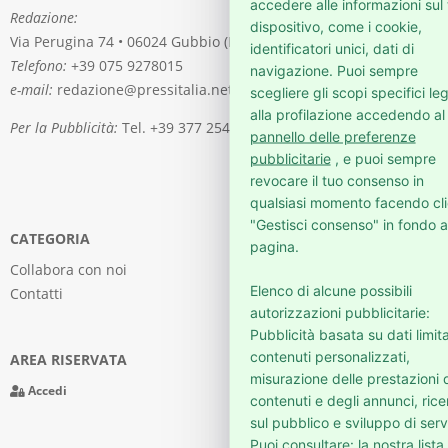
accedere alle informazioni sul
Redazione:
dispositivo, come i cookie,
Via Perugina 74 • 06024 Gubbio (PG)
identificatori unici, dati di
Telefono:
+39 075 9278015
navigazione. Puoi sempre
e-mail:
redazione@pressitalia.net
scegliere gli scopi specifici leg
alla profilazione accedendo al
Per la Pubblicità:
Tel. +39 377 2541976
pannello delle preferenze
pubblicitarie
, e puoi sempre
revocare il tuo consenso in
qualsiasi momento facendo cli
"Gestisci consenso" in fondo a
CATEGORIA
pagina.
Collabora con noi
Elenco di alcune possibili
Contatti
autorizzazioni pubblicitarie:
Pubblicità basata su dati limita
contenuti personalizzati,
AREA RISERVATA
misurazione delle prestazioni 
Accedi
contenuti e degli annunci, ric
sul pubblico e sviluppo di servi
Puoi consultare: la nostra lista 