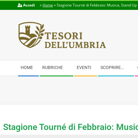
Accedi
»
Home
»
Stagione Tourné di Febbraio: Musica, Stand Up 
TESORI
DELL'UMBRIA
HOME
RUBRICHE
EVENTI
SCOPRIRE…
Stagione Tourné di Febbraio: Musi