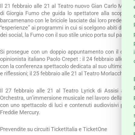
Il 21 febbraio alle 21 al Teatro nuovo Gian Carlo Menott
di Giorgia Fumo che guida lo spettatore alla scoperta de
barcamenano con le briciole lasciate dai loro predecessor
“esperienze” ai programmi in cui si scelgono abiti da sposa,
dei social, la Fumo con il suo stile unico porta sul palco 
Si prosegue con un doppio appuntamento con il con lo 
opinionista italiano Paolo Crepet : il 24 febbraio alle 2
con la conferenza spettacolo dedicata al suo ultimo libro “M
e riflessioni; il 25 febbraio alle 21 al Teatro Morlacchi di 
Il 27 febbraio alle 21 al Teatro Lyrick di Assisi a c
Orchestra, un’immersione musicale nel lavoro della band
con uno spettacolo di luci e contenuti audiovisivi per fa
Freddie Mercury.
Prevendite su circuiti TicketItalia e TicketOne