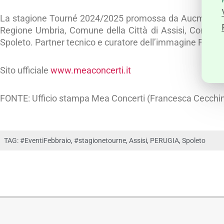
La stagione Tourné 2024/2025 promossa da Aucma e Mea
Regione Umbria, Comune della Città di Assisi, Comune
Spoleto. Partner tecnico e curatore dell’immagine Fattori
Sito ufficiale
www.meaconcerti.it
FONTE: Ufficio stampa Mea Concerti (Francesca Cecchin
TAG:
#EventiFebbraio
,
#stagionetourne
,
Assisi
,
PERUGIA
,
Spoleto