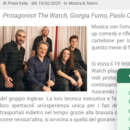
di:
Press Italia
del: 10/02/2025
in:
Musica & Teatro
Protagonisti The Watch, Giorgia Fumo, Paolo C
Musica con l’oma
up comedy e rifle
cartellone per
questo mese di f
Si inizia il 19 fe
Watch plays Gene
visti protagonis
continuano a p
riuscendo a catt
del gruppo inglese. La loro tecnica esecutiva e l’energi
loro spettacoli un’esperienza unica per i fan dei G
trasportati indietro nel tempo grazie alla bravura dell
come nessun’altra, si avvicina a quella del giovane Peter 