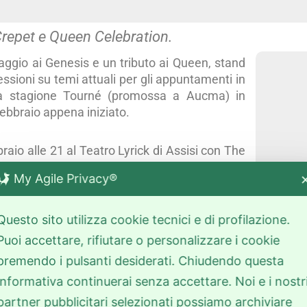
repet e Queen Celebration.
ggio ai Genesis e un tributo ai Queen, stand
ssioni su temi attuali per gli appuntamenti in
 la stagione Tourné (promossa a Aucma) in
ebbraio appena iniziato.
bbraio alle 21 al Teatro Lyrick di Assisi con The
sis. I The Watch, dopo il successo che li ha
My Agile Privacy®
ti nelle più importanti capitali europee e UK,
ortare sul palco la musica dei Genesis
urare l’essenza e l’atmosfera dei primi anni
Questo sito utilizza cookie tecnici e di profilazione.
a che riescono a portare sul palco, rendono i
Puoi accettare, rifiutare o personalizzare i cookie
enesis e non solo, un’occasione per essere
premendo i pulsanti desiderati. Chiudendo questa
e loro performance ma anche ad una voce che,
informativa continuerai senza accettare. Noi e i nostr
Gabriel degli anni Settanta.
partner pubblicitari selezionati possiamo archiviare