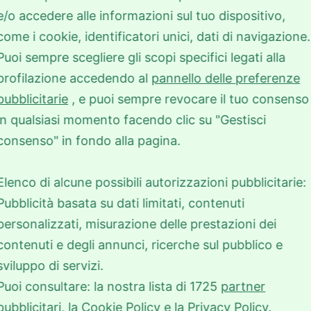
i di Spoleto spazio a “Vita Bassa” spettacolo
e/o accedere alle informazioni sul tuo dispositivo,
lla vita dei millenials, i nuovi adulti che si
come i cookie, identificatori unici, dati di navigazione.
i. Dai viaggi che devono essere a tutti i costi
Puoi sempre scegliere gli scopi specifici legati alla
 dalla vita in ufficio ai “lasciamenti” nell’era
profilazione accedendo al
pannello delle preferenze
una comicità intelligente e mai banale.
pubblicitarie
, e puoi sempre revocare il tuo consenso
psichiatra, sociologo, educatore, saggista e
in qualsiasi momento facendo clic su "Gestisci
1 al Teatro nuovo Gian Carlo Menotti di Spoleto
consenso" in fondo alla pagina.
ordere il cielo” tra ricordi personali, incontri
Perugia con” La fragilità del bene”.
Elenco di alcune possibili autorizzazioni pubblicitarie:
Pubblicità basata su dati limitati, contenuti
hiudere il mese sarà Queen Celebration with
personalizzati, misurazione delle prestazioni dei
 britannica che combina i più grandi successi
r rivivere al pubblico la storia dei Queen e di
contenuti e degli annunci, ricerche sul pubblico e
sviluppo di servizi.
Puoi consultare: la nostra lista di
1725
partner
pubblicitari
,
la Cookie Policy
e la Privacy Policy
.