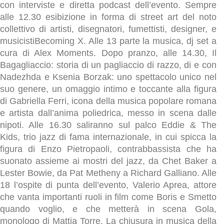
con interviste e diretta podcast dell’evento. Sempre
alle 12.30 esibizione in forma di street art del noto
collettivo di artisti, disegnatori, fumettisti, designer, e
musicistiBecoming X. Alle 13 parte la musica, dj set a
cura di Alex Moments. Dopo pranzo, alle 14.30, Il
Bagagliaccio: storia di un pagliaccio di razzo, di e con
Nadezhda e Ksenia Borzak: uno spettacolo unico nel
suo genere, un omaggio intimo e toccante alla figura
di Gabriella Ferri, icona della musica popolare romana
e artista dall’anima poliedrica, messo in scena dalle
nipoti. Alle 16.30 saliranno sul palco Eddie & The
Kids, trio jazz di fama internazionale, in cui spicca la
figura di Enzo Pietropaoli, contrabbassista che ha
suonato assieme ai mostri del jazz, da Chet Baker a
Lester Bowie, da Pat Metheny a Richard Galliano. Alle
18 l’ospite di punta dell’evento, Valerio Aprea, attore
che vanta importanti ruoli in film come Boris e Smetto
quando voglio, e che metterà in scena Gola,
monologo di Mattia Torre. La chiusura in musica della