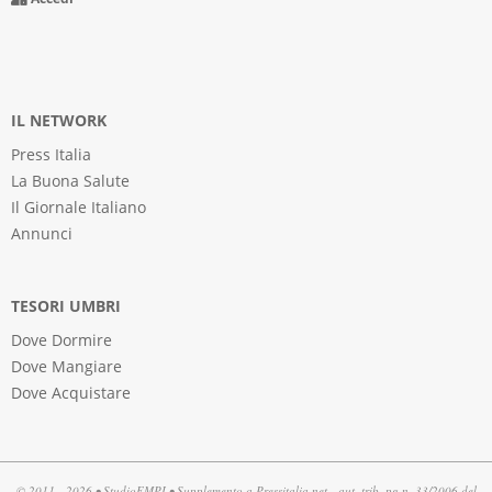
IL NETWORK
Press Italia
La Buona Salute
Il Giornale Italiano
Annunci
TESORI UMBRI
Dove Dormire
Dove Mangiare
Dove Acquistare
© 2011 - 2026 •
StudioEMPI
• Supplemento a Pressitalia.net - aut. trib. pg n. 33/2006 del