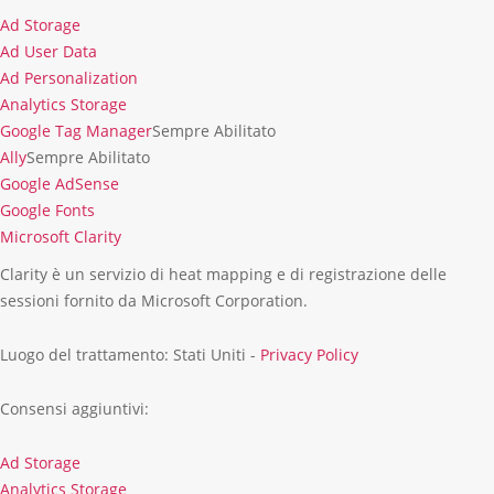
Ad Storage
Ad
Ad User Data
Storage
Ad
Ad Personalization
User
Ad
Analytics Storage
Data
Personalization
Analytics
Google Tag Manager
Sempre Abilitato
Storage
Ally
Sempre Abilitato
Google AdSense
Google
Google Fonts
AdSense
Google
Microsoft Clarity
Fonts
Microsoft
Clarity è un servizio di heat mapping e di registrazione delle
Clarity
sessioni fornito da Microsoft Corporation.
Luogo del trattamento: Stati Uniti -
Privacy Policy
Consensi aggiuntivi:
Ad Storage
Ad
Analytics Storage