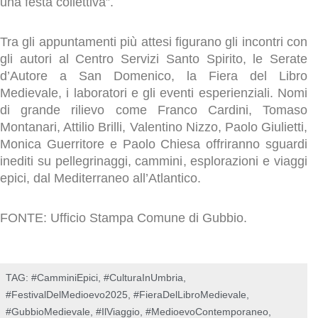
una festa collettiva”.
Tra gli appuntamenti più attesi figurano gli incontri con
gli autori al Centro Servizi Santo Spirito, le Serate
d’Autore a San Domenico, la Fiera del Libro
Medievale, i laboratori e gli eventi esperienziali. Nomi
di grande rilievo come Franco Cardini, Tomaso
Montanari, Attilio Brilli, Valentino Nizzo, Paolo Giulietti,
Monica Guerritore e Paolo Chiesa offriranno sguardi
inediti su pellegrinaggi, cammini, esplorazioni e viaggi
epici, dal Mediterraneo all’Atlantico.
FONTE: Ufficio Stampa Comune di Gubbio.
TAG:
#CamminiEpici
,
#CulturaInUmbria
,
#FestivalDelMedioevo2025
,
#FieraDelLibroMedievale
,
#GubbioMedievale
,
#IlViaggio
,
#MedioevoContemporaneo
,