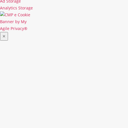
Ad Storage
Ad
Analytics Storage
Storage
Analytics
Storage
Chiudi
✕