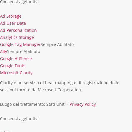
Consensi aggiuntivi:
Ad Storage
Ad
Ad User Data
Storage
Ad
Ad Personalization
User
Ad
Analytics Storage
Data
Personalization
Analytics
Google Tag Manager
Sempre Abilitato
Storage
Ally
Sempre Abilitato
Google AdSense
Google
Google Fonts
AdSense
Google
Microsoft Clarity
Fonts
Microsoft
Clarity è un servizio di heat mapping e di registrazione delle
Clarity
sessioni fornito da Microsoft Corporation.
Luogo del trattamento: Stati Uniti -
Privacy Policy
Consensi aggiuntivi: