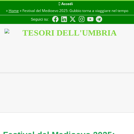
Accedi
»
Home
»
Festival del Medioevo 2025: Gubbio torna a viaggiare nel tempo
Seguici su:
TESORI
DELL'UMBRIA