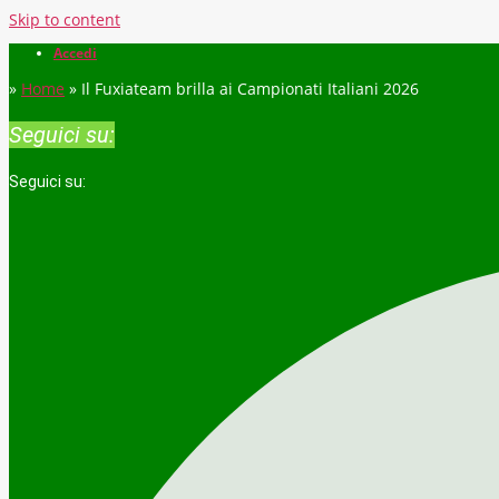
Skip to content
Accedi
»
Home
»
Il Fuxiateam brilla ai Campionati Italiani 2026
Seguici su:
Seguici su: