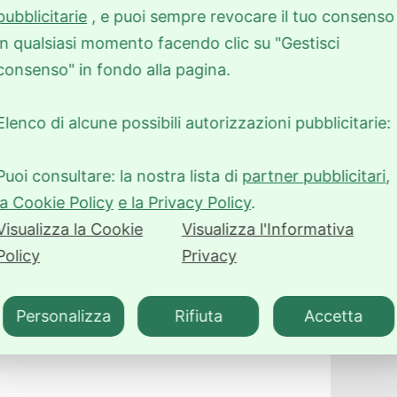
pubblicitarie
, e puoi sempre revocare il tuo consenso
in qualsiasi momento facendo clic su "Gestisci
consenso" in fondo alla pagina.
nosciuto senza fini di lucro, è l’associazione
tta Italia. Nata nel 1977, l’Associazione conta
Elenco di alcune possibili autorizzazioni pubblicitarie:
ente significativa del patrimonio storico e
ttività di sensibilizzazione per favorire la
Puoi consultare: la nostra lista di
partner pubblicitari
,
re storiche, affinché tali immobili, di valore
la Cookie Policy
e la Privacy Policy
.
no essere tutelati e tramandati alle generazioni
n tre direzioni: verso i soci stessi, proprietari
Visualizza la Cookie
Visualizza l'Informativa
petenti sui diversi aspetti della conservazione;
Policy
Privacy
rizzazione del patrimonio culturale del Paese.
Personalizza
Rifiuta
Accetta
e.it