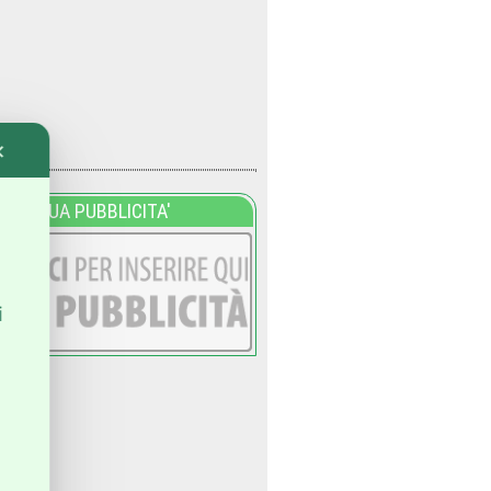
✕
LA TUA PUBBLICITA'
i