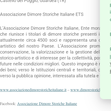
Castello del Poggio, Guardea (TR)
Associazione Dimore Storiche Italiane ETS
L’Associazione Dimore Storiche Italiane, Ente morale rico
che riunisce i titolari di dimore storiche presenti in tu
attualmente circa 4500 soci e rappresenta una compon
artistico del nostro Paese. L’Associazione promuove a
conservazione, la valorizzazione e la gestione delle dimo
storico-artistico e di interesse per la collettività, possa
future nelle condizioni migliori. Questo impegno è rivolto i
dei beni; verso le Istituzioni centrali e territoriali, com
verso la pubblica opinione, interessata alla tutela e valo
www.associazionedimorestoricheitaliane.it
–
www.dimorestoricheitalian
Facebook:
Associazione Dimore Storiche Italiane