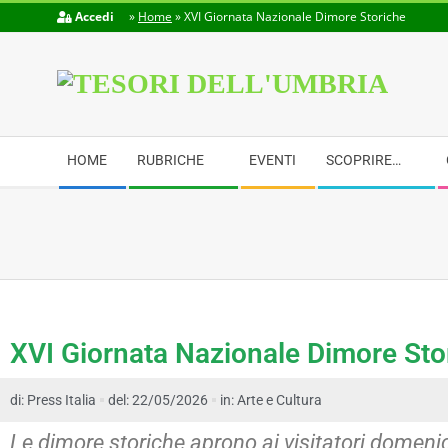
Accedi
»
Home
»
XVI Giornata Nazionale Dimore Storiche
TESORI
DELL'UMBRIA
HOME
RUBRICHE
EVENTI
SCOPRIRE…
XVI Giornata Nazionale Dimore Sto
di:
Press Italia
del: 22/05/2026
in:
Arte e Cultura
Le dimore storiche aprono ai visitatori domen