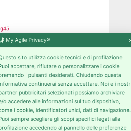
ng45
My Agile Privacy®
o al pubblico in Umbria, domenica 24 maggio,
ggiornato anche sul sito
Questo sito utilizza cookie tecnici e di profilazione.
mbria/
Puoi accettare, rifiutare o personalizzare i cookie
premendo i pulsanti desiderati. Chiudendo questa
)
informativa continuerai senza accettare. Noi e i nostr
partner pubblicitari selezionati possiamo archiviare
e/o accedere alle informazioni sul tuo dispositivo,
come i cookie, identificatori unici, dati di navigazione.
Puoi sempre scegliere gli scopi specifici legati alla
profilazione accedendo al
pannello delle preferenze