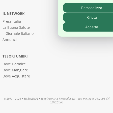
Personalizza
IL NETWORK
Rifiuta
Press Italia
Accetta
La Buona Salute
Il Giornale Italiano
Annunci
TESORI UMBRI
Dove Dormire
Dove Mangiare
Dove Acquistare
© 2011 - 2026 •
StudioEMPI
• Supplemento a Pressitalia.net - aut. trib. pg n. 33/2006 del
05/05/2006