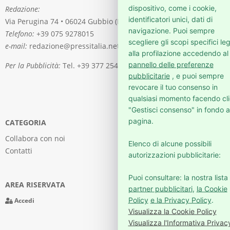
dispositivo, come i cookie,
Redazione:
identificatori unici, dati di
Via Perugina 74 • 06024 Gubbio (PG)
navigazione. Puoi sempre
Telefono:
+39 075 9278015
scegliere gli scopi specifici leg
e-mail:
redazione@pressitalia.net
alla profilazione accedendo al
pannello delle preferenze
Per la Pubblicità:
Tel. +39 377 2541976
pubblicitarie
, e puoi sempre
revocare il tuo consenso in
qualsiasi momento facendo cli
"Gestisci consenso" in fondo a
pagina.
CATEGORIA
Collabora con noi
Elenco di alcune possibili
Contatti
autorizzazioni pubblicitarie:
Puoi consultare: la nostra lista 
AREA RISERVATA
partner pubblicitari
,
la Cookie
Policy
e la Privacy Policy
.
Accedi
Visualizza la Cookie Policy
Visualizza l'Informativa Privac