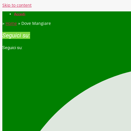
Skip to content
Accedi
»
Home
»
Dove Mangiare
Seguici su:
Seguici su: