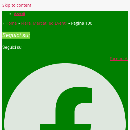
Skip to content
Accedi
»
Home
»
Fiere, Mercati ed Eventi
»
Pagina 100
Seguici su:
Seguici su:
Facebook