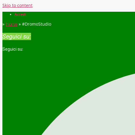
Skip to content
Accedi
»
Home
»
#DromoStudio
Seguici su:
Seguici su: