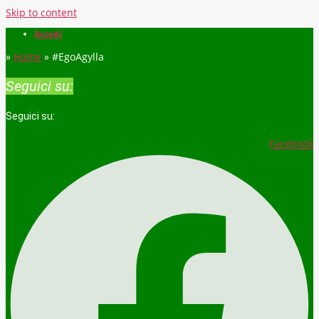
Skip to content
Accedi
»
Home
»
#EgoAgylla
Seguici su:
Seguici su:
Facebook