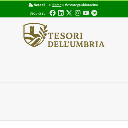
Accedi
»
Home
»
#estategualdotadino
Seguici su:
TESORI
DELL'UMBRIA