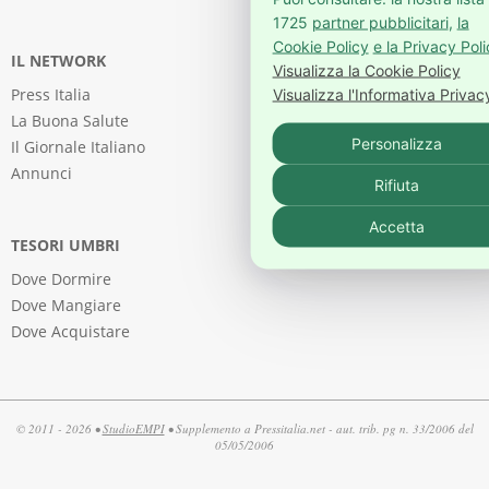
1725
partner pubblicitari
,
la
Cookie Policy
e la Privacy Pol
IL NETWORK
Visualizza la Cookie Policy
Press Italia
Visualizza l'Informativa Privac
La Buona Salute
Personalizza
Il Giornale Italiano
Annunci
Rifiuta
Accetta
TESORI UMBRI
Dove Dormire
Dove Mangiare
Dove Acquistare
© 2011 - 2026 •
StudioEMPI
• Supplemento a Pressitalia.net - aut. trib. pg n. 33/2006 del
05/05/2006