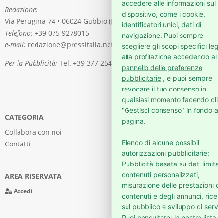
accedere alle informazioni sul
Redazione:
dispositivo, come i cookie,
Via Perugina 74 • 06024 Gubbio (PG)
identificatori unici, dati di
Telefono:
+39 075 9278015
navigazione. Puoi sempre
e-mail:
redazione@pressitalia.net
scegliere gli scopi specifici leg
alla profilazione accedendo al
Per la Pubblicità:
Tel. +39 377 2541976
pannello delle preferenze
pubblicitarie
, e puoi sempre
revocare il tuo consenso in
qualsiasi momento facendo cli
"Gestisci consenso" in fondo a
CATEGORIA
pagina.
Collabora con noi
Elenco di alcune possibili
Contatti
autorizzazioni pubblicitarie:
Pubblicità basata su dati limita
contenuti personalizzati,
AREA RISERVATA
misurazione delle prestazioni 
Accedi
contenuti e degli annunci, ric
sul pubblico e sviluppo di servi
Puoi consultare: la nostra lista 