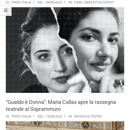
DI:
PRESS ITALIA
DEL:
09/09/2025
IN:
FIERE, MERCATI ED EVENTI
“Gualdo è Donna”: Maria Callas apre la rassegna
teatrale al Soprammuro
DI:
PRESS ITALIA
DEL:
13/08/2025
IN:
MUSICA & TEATRO