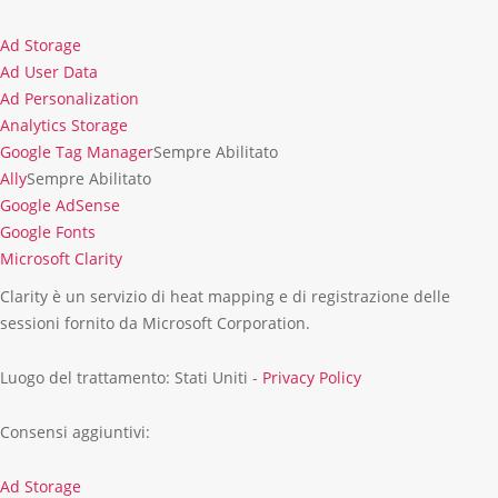
Ad Storage
Ad
Ad User Data
Storage
Ad
Ad Personalization
User
Ad
Analytics Storage
Data
Personalization
Analytics
Google Tag Manager
Sempre Abilitato
Storage
Ally
Sempre Abilitato
Google AdSense
Google
Google Fonts
AdSense
Google
Microsoft Clarity
Fonts
Microsoft
Clarity è un servizio di heat mapping e di registrazione delle
Clarity
sessioni fornito da Microsoft Corporation.
Luogo del trattamento: Stati Uniti -
Privacy Policy
Consensi aggiuntivi:
Ad Storage