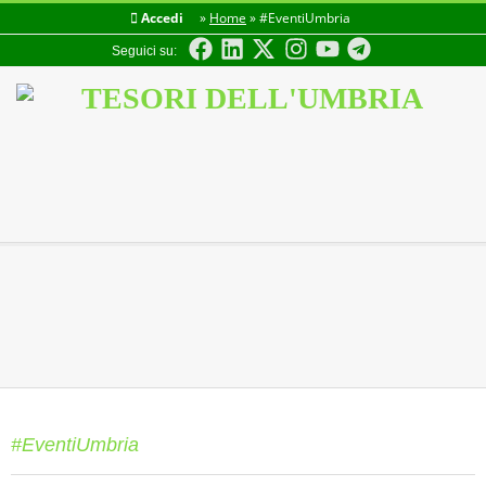
Accedi
»
Home
»
#EventiUmbria
Seguici su:
TESORI
DELL'UMBRIA
#EventiUmbria