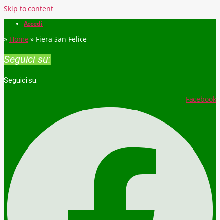
Skip to content
Accedi
»
Home
»
Fiera San Felice
Seguici su:
Seguici su:
Facebook