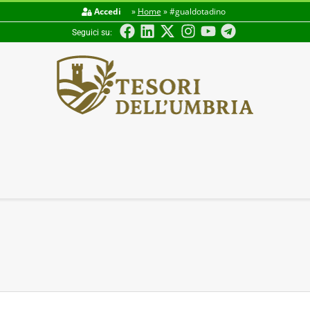
Accedi
»
Home
»
#gualdotadino
Seguici su:
TESORI
DELL'UMBRIA