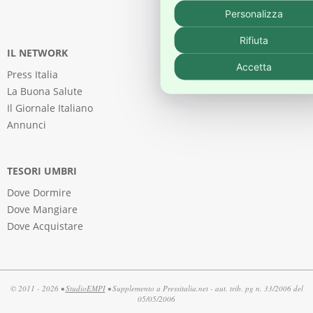
Personalizza
Rifiuta
IL NETWORK
Accetta
Press Italia
La Buona Salute
Il Giornale Italiano
Annunci
TESORI UMBRI
Dove Dormire
Dove Mangiare
Dove Acquistare
© 2011 - 2026 •
StudioEMPI
• Supplemento a Pressitalia.net - aut. trib. pg n. 33/2006 del
05/05/2006