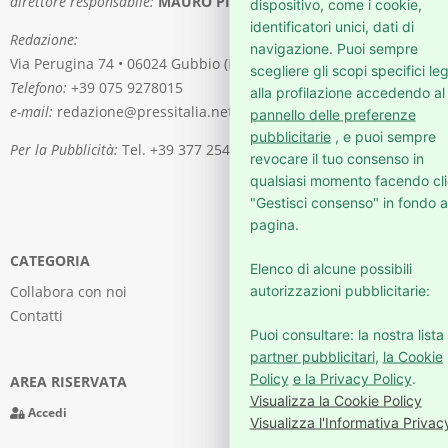
direttore responsabile:
MAURO PIERGENTILI
dispositivo, come i cookie,
identificatori unici, dati di
Redazione:
navigazione. Puoi sempre
Via Perugina 74 • 06024 Gubbio (PG)
scegliere gli scopi specifici leg
Telefono:
+39 075 9278015
alla profilazione accedendo al
e-mail:
redazione@pressitalia.net
pannello delle preferenze
pubblicitarie
, e puoi sempre
Per la Pubblicità:
Tel. +39 377 2541976
revocare il tuo consenso in
qualsiasi momento facendo cli
"Gestisci consenso" in fondo a
pagina.
CATEGORIA
Elenco di alcune possibili
autorizzazioni pubblicitarie:
Collabora con noi
Contatti
Puoi consultare: la nostra lista 
partner pubblicitari
,
la Cookie
Policy
e la Privacy Policy
.
AREA RISERVATA
Visualizza la Cookie Policy
Accedi
Visualizza l'Informativa Privac