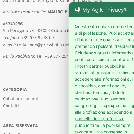
Aut. Tribunale di Perugia n. 33 del 5 maggio 2006
My Agile Privacy®
direttore responsabile:
MAURO PIERGENTILI
Redazione:
Questo sito utilizza cookie tec
Via Perugina 74 • 06024 Gubbio (PG)
e di profilazione. Puoi accetta
Telefono:
+39 075 9278015
rifiutare o personalizzare i coo
e-mail:
redazione@pressitalia.net
premendo i pulsanti desiderati
Chiudendo questa informativa
Per la Pubblicità:
Tel. +39 377 2541976
continuerai senza accettare. N
i nostri partner pubblicitari
selezionati possiamo archiviar
accedere alle informazioni sul
dispositivo, come i cookie,
CATEGORIA
identificatori unici, dati di
Collabora con noi
navigazione. Puoi sempre
scegliere gli scopi specifici leg
Contatti
alla profilazione accedendo al
pannello delle preferenze
pubblicitarie
, e puoi sempre
AREA RISERVATA
revocare il tuo consenso in