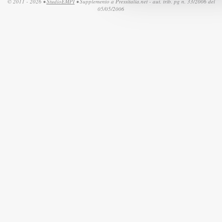
© 2011 - 2026 •
StudioEMPI
• Supplemento a Pressitalia.net - aut. trib. pg n. 33/2006 del
05/05/2006