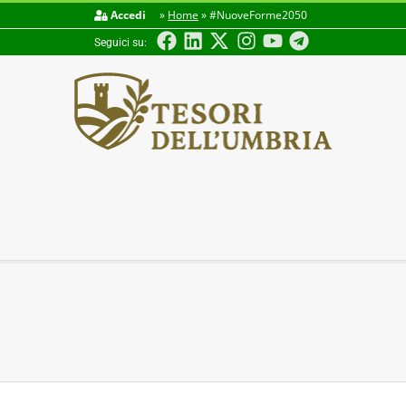
Accedi
»
Home
»
#NuoveForme2050
Seguici su:
TESORI
DELL'UMBRIA