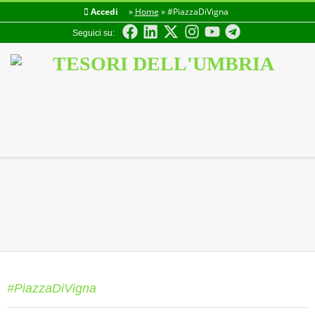
Accedi
»
Home
»
#PiazzaDiVigna
Seguici su:
TESORI
DELL'UMBRIA
#PiazzaDiVigna