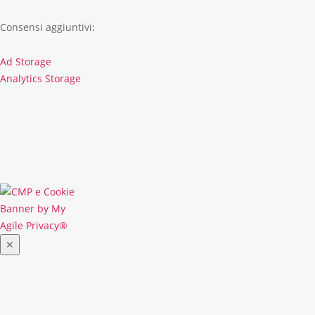
Consensi aggiuntivi:
Ad Storage
Ad
Analytics Storage
Storage
Analytics
Storage
Chiudi
✕