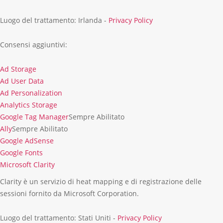
Luogo del trattamento: Irlanda -
Privacy Policy
Consensi aggiuntivi:
Ad Storage
Ad
Ad User Data
Storage
Ad
Ad Personalization
User
Ad
Analytics Storage
Data
Personalization
Analytics
Google Tag Manager
Sempre Abilitato
Storage
Ally
Sempre Abilitato
Google AdSense
Google
Google Fonts
AdSense
Google
Microsoft Clarity
Fonts
Microsoft
Clarity è un servizio di heat mapping e di registrazione delle
Clarity
sessioni fornito da Microsoft Corporation.
Luogo del trattamento: Stati Uniti -
Privacy Policy