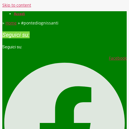
Skip to content
Accedi
»
Home
»
#pontediognissanti
Seguici su:
Seguici su:
Facebook