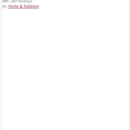
del:
26/10/2022
in:
Feste & Folklore