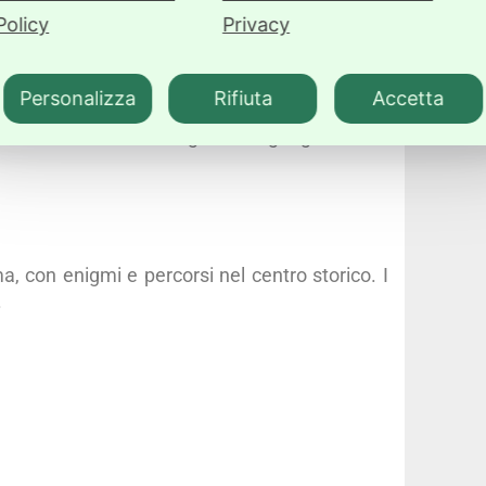
Policy
Privacy
Personalizza
Rifiuta
Accetta
no con fumetti, manga, libri e gadget.
 con enigmi e percorsi nel centro storico. I
.